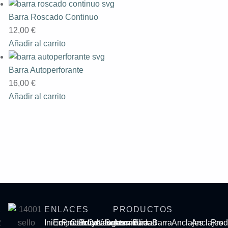
Barra Roscado Continuo
12,00
€
Añadir al carrito
Barra Autoperforante
16,00
€
Añadir al carrito
ENLACES
PRODUCTOS
Inicio
Empresa
Productos
Calidad
Proyectos
Catálogos
Newsroom
Sostenibilidad
Armadura
Barra
Barra
Anclajes
Anclajes
Prod