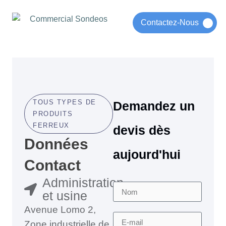
Contactez-Nous
alogues
Français
TOUS TYPES DE
Demandez un
PRODUITS
FERREUX
devis dès
Données
aujourd'hui
Contact
Administration
et usine
Avenue Lomo 2,
Zone industrielle de