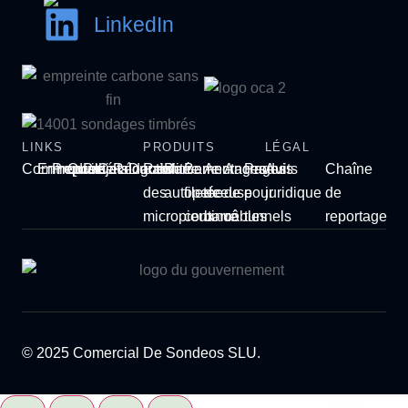
LinkedIn
LINKS
PRODUITS
LÉGAL
Commencer
Entreprise
Produits
Qualité
Projets
Catalogues
Rédaction
Durabilité
Renforcement
Barre
Barre
Ancrages
Ancrages
Produits
Avis
Chaîne
des
autoperceuse
filetée
de
de
pour
juridique
de
micropieux
continue
barre
câbles
tunnels
reportage
© 2025 Comercial De Sondeos SLU.