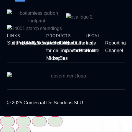
LINKS
PRODUCTS
LEGAL
Start
Company
Products
Quality
Projects
Catalogues
Newsroom
Sustainability
Reinforcement
Self-
Continuous
Bar
Cable
Tunnel
Legal
Reporting
for
drilling
Threaded
Anchors
Anchors
Products
Notice
Channel
Micropiles
bar
Bar
© 2025 Comercial De Sondeos SLU.