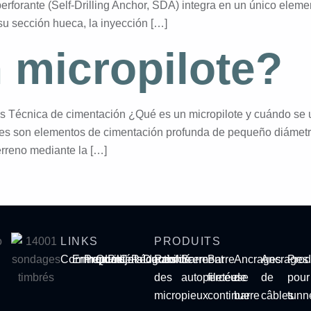
forante (Self-Drilling Anchor, SDA) integra en un único element
su sección hueca, la inyección […]
 micropilote?
s Técnica de cimentación ¿Qué es un micropilote y cuándo se
otes son elementos de cimentación profunda de pequeño diám
terreno mediante la […]
LINKS
PRODUITS
Commencer
Entreprise
Produits
Qualité
Projets
Catalogues
Rédaction
Durabilité
Renforcement
Barre
Barre
Ancrages
Ancrages
Prod
des
autoperceuse
filetée
de
de
pour
micropieux
continue
barre
câbles
tunn