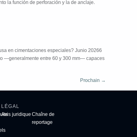
o la función de perforación y la de anclaje.
 usa en cimentaciones especiales? Junio 20266
etro —generalmente entre 60 y 300 mm— capaces
Prochain
→
LÉGAL
uits
Avis juridique
Chaîne de
reportage
els