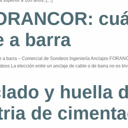
a superior a 100 años, […]
FORANCOR: cuá
e a barra
 a barra – Comercial de Sondeos Ingeniería Anclajes FORANCO
os La elección entre un anclaje de cable o de barra no es triv
clado y huella 
tria de ciment