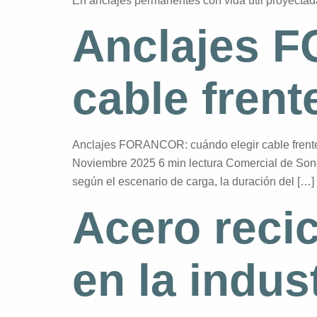
En anclajes permanentes con vida útil proyectad
Anclajes 
cable frent
Anclajes FORANCOR: cuándo elegir cable frente
Noviembre 2025 6 min lectura Comercial de Sonde
según el escenario de carga, la duración del […]
Acero reci
en la indus