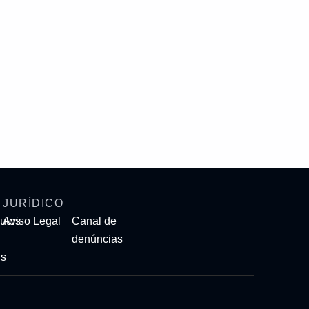
JURÍDICO
utos
Aviso Legal
Canal de
denúncias
is