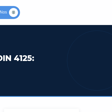
-Nos
DIN 4125: