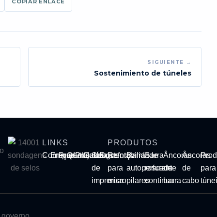
COPIAR ENLACE
SIGUIENTE →
Sostenimiento de túneles
LINKS
PRODUTOS
Começar
Empresa
Produtos
Qualidade
Projetos
Catálogos
Sala
Sustentabilidade
Reforço
Barra
Barra
Âncoras
Âncoras
Prod
de
para
autoperfurante
roscada
de
de
para
imprensa
micropilares
contínua
barra
cabo
túne