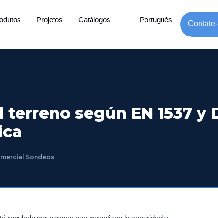
odutos
Projetos
Catálogos
Português
Contate
l terreno según EN 1537 y 
ica
mercial Sondeos
está regulado por normas que garantizan la seguridad y