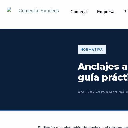
Começar
Empresa
Pr
NORMATIVA
Anclajes a
guía práct
Abril 2026
7 min lectura
Co
El diseño y la ejecución de anclajes al terreno 