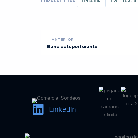
COMPARTILHAR:
LINKEDIN
TWITTER / X
← ANTERIOR
Barra autoperfurante
LinkedIn